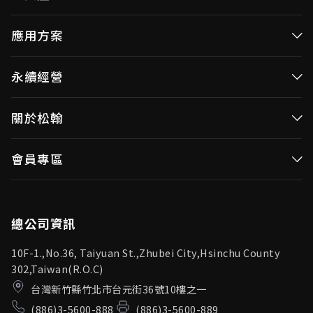
高效率微控制器
應用方案
消費性MCUs
高效能微控制器
永續經營
視訊/影像控制器
消費性MCUs應用
無線視頻傳輸
企業永續發展(ESG)
關於松翰
視訊／影像控制器
OID產品(Optical ID)
公司治理
無線視頻傳輸
公司簡介
會員專區
投資人專區
OID產品應用
新聞中心
利害關係人
登入
松翰頻道
品質保證
總公司資訊
10F-1.,No.36, Taiyuan St.,Zhubei City,Hsinchu County
302,Taiwan(R.O.C)
台灣新竹縣竹北市台元街36號10樓之一
(886)3-5600-888
(886)3-5600-889