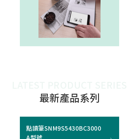
內建的高幀率SoC，能確保書寫筆跡
的連續與準確。 透過4000A模組能有
效縮短客戶開發週期，並確保在小型
裝置中仍維持高精度與穩定度，讓產
品能夠以最自然的方式，將紙本與數
位內容緊密連結。
LATEST PRODUCT SERIES
最新產品系列
點讀筆SNM9S5430BC3000
A型號