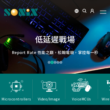
點讀魔法，數位學習新體驗
捕捉每個清晰瞬間
微小核心，巨大力量
低延遲，無線視界
低延遲戰場
OID光學辨識技術，紙本內容瞬間數位化，開啟互動新篇
高畫質ISP技術，支援HDR/3D降噪，提供卓越影像處理
Report Rate 性能之巔，松翰電競，掌控每一秒
松翰MCU：極致效能，智慧應用無所不在
確保流暢穩定的影像傳輸
能力
章
Microcontrollers
Video/Image
VoiceMCUs
Wire