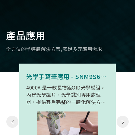
產品應用
全方位的半導體解決方案,滿足多元應用需求
光學手寫筆應用 - SNM9S6100BC4000A
4000A 是一款長物距OID光學模組，
內建光學鏡片、光學識別專用處理
器，提供客戶完整的一體化解決方
案。 此模組專為手寫筆與精細輸入裝
置開發。模組在保持小型化的同時，
延伸了可用物距範圍，使其能在離紙
面更遠的位置仍精確讀取碼點，同時