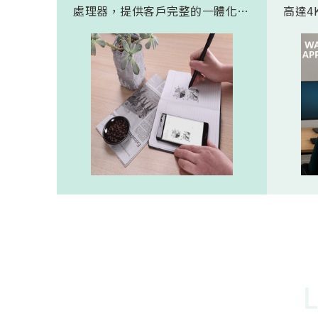
處理器，提供客戶完整的一體化解
高達4K
決方案。 此模組專為手寫筆與精
FHD
細輸入裝置開發。模組在保持小型
極為省電
化的同時，延伸了可用物距範圍，
(人體
使其能在離紙面更遠的位置仍精確
新一代
讀取碼點，同時內建的高幀率
影像
SoC，能確保書寫筆跡的連續與準
寬動
確。 透過4000A模組能有效縮短客
功耗的
戶開發週期，並確保在小型裝置中
仍維持高精度與穩定度，讓產品能
夠以最自然的方式，將紙本與數位
內容緊密連結。