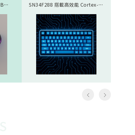
SB
SN34F288 搭載高效能 Cortex-
傳輸應
合藍芽®
M4F 核心，完美支援類比磁軸鍵
SN937
面，8K
盤方案，實現精準且客製化的觸發
CPU核心
需求，
控制。藉由極致的 8K Polling
prof
那些需
Rate (8000Hz 回報率)，提供毫秒
圖像處理引
如第一
級的超低延遲響應。其豐富全面的
Proce
個動作
通訊介面極大化了設計彈性，賦予
FHSS(F
遊戲
客戶設計高階鍵盤的能力，迅速搶
Spread
z）意
佔市場先機。SN34F288規格
引擎…等
以更高
Cortex-M4F，512KB ROM，
體FH
至電腦
160KB SRAMHigh-Speed USB
對抗干
作能夠
2.016 channel 12-Bit SAR
越穩定
種極低
ADCSPI, I2S, I2C, UART, CAN,
勢。無
說非常
SDIO, LCM, ETHMAC32 channel
是克服
勝負的
PWM
供電才
讓選手
還需克
快地瞄
能順利運
S
機會，
電池供
會受到
WOR(W