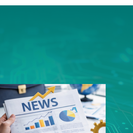
ms平
豎屏顯
的資料
用規劃
性，造
易好用
性的真
戶能快
寬架構
品。 採
足一次
類應用
s以內，
影像監
8次接
影像無
傳輸，
SN93
遲，真
質、低
輸。這
者最安
面上魚
，更充
構整合
領先業
專用
玩家帶來