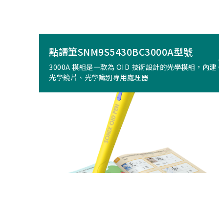
點讀筆SNM9S5430BC3000A型號
3000A 模組是一款為 OID 技術設計的光學模組，內建
光學鏡片、光學識別專用處理器