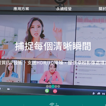
應用方案
永續經營
關
點讀魔法，數位學習新體
微小核心，巨大力量
捕捉每個清晰瞬間
低延遲，無線視界
低延遲戰場
畫質ISP技術，支援HDR/3D降噪，提供卓越影像處理
ID光學辨識技術，紙本內容瞬間數位化，開啟互動新
Report Rate 性能之巔，松翰電競，掌控每一秒
松翰MCU：極致效能，智慧應用無所不在
確保流暢穩定的影像傳輸