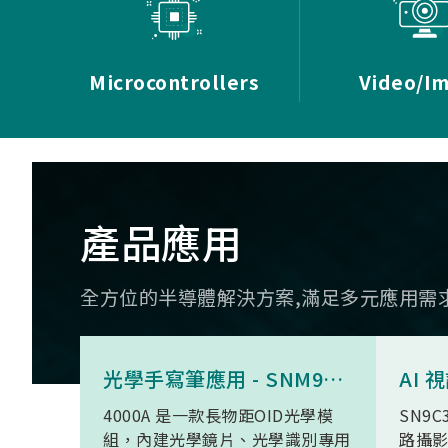
Microcontrollers
Video/I
產品應用
全方位的半導體解決方案,滿足多元應用需
光學手寫筆應用 - SNM9S6100BC4000A
4000A 是一款長物距OID光學模
SN9C
組，內建光學鏡片、光學識別專用
路攝影