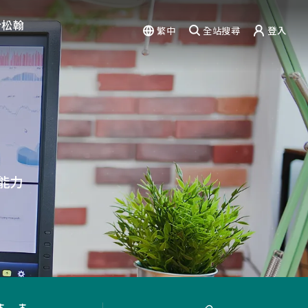
於松翰
繁中
全站搜尋
登入
驗
能力
篇章