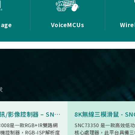
mage
VoiceMCUs
Wire
求
AI 視訊/影像控制器 – SN9C3008
3008是一款RGB+IR雙路網
SNC73350 是一款高效低
機控制器，RGB-ISP解析度
核心處理器，此平台具備三