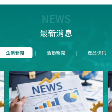
7T1R，雖能在 125 us內(1
均下來)勉強傳輸近似 8K 
量，卻犧牲了接收端的即時
NEWS
成潛在延遲；而本公司革命
8K是建立於4Mbps 的高頻
最新消息
上，在轉換模式上就可以滿
發送一次接收維持在125u
就等同於1ms內就可以發送
收8次完整地進行資料雙向
企業新聞
活動新聞
產品快訊
|
|
從根本上消除了接收端的延
正達到零延遲的8K資料傳
項技術突破不僅徹底擊敗市
目混珠的「假8KHz」產品
分展現了本公司在軟硬體架
方面的卓越研發實力。推出
界的三模真無線8KHz電競
SNC73350系列方案，為
前所未有的超競速體驗。