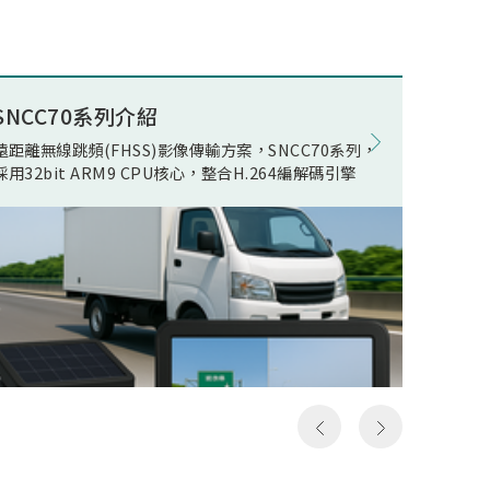
述電競
ECO(E
公司積
Opera
組件開
在WOR
量無線
電池影
SNCC70系列介紹
8K電競
現了真
在正常
遠距離無線跳頻(FHSS)影像傳輸方案，SNCC70系列，
松翰 SN
無線傳
機電流
採用32bit ARM9 CPU核心，整合H.264編解碼引擎
支援類比
人頻
線快速
以及極
影像發
假8K
居家應
假8K
用環境
構然後
件，可
料，但
SN93
發送和
括UART,
一次就
MIPI R
，所以
device
成送出
Ether
是完整
流手機
俗稱的
提供轉