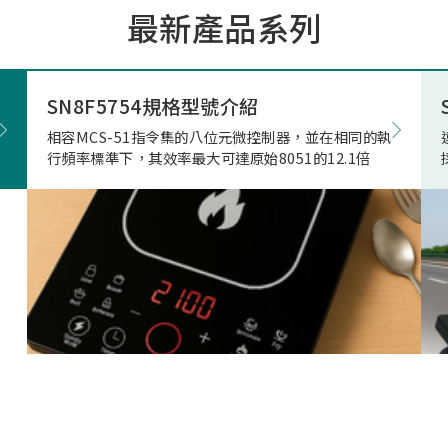
最新產品系列
市場的期待與重視。因應上
市場相關產品應用需求，本
極投入電競滑鼠市場的核心
發，結合專用的高速高傳輸
SN8F5754規格型號介紹
藍牙射頻晶片，突破性地實
相容MCS-51指令集的八位元微控制器，並在相同的執
正無與倫比的「真8KHz」
行頻率標準下，其效率最大可達原始8051的12.1倍
輸，帶來高達 4Mbps 的驚
寬、穩定不掉幀的無線傳輸
致超低的延遲表現。真8K與
兩者差異源自於本身架構，
是建立於2Mbps 的頻寬架
在時間內(1ms)傳的8筆資
受限通道頻寬、轉換關係(
接收模式轉換)無法每發送
接收一次接收端回送的資料
就會取捨掉接收資料，更改
7筆資料後下一筆第八筆就
的發送和接收，在業界就是