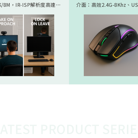
/8M，IR-ISP解析度高達
介面：高效2.4G-8Khz、U
。內建 AI人工智慧引擎, 可以
High Speed -8Khz及符
的實現 Microsoft HPD
BLE 5.2的超低功耗傳輸介
存在偵測) 功能。憑藉松翰最
產品會如此受電競市場期待
的2D/3D降噪以及智能HDR
主要在電競遊戲中，特別是
演算法，為人眼帶來無雜訊、
要極快反應速度的遊戲，例
態範圍的影像，也使高效能低
人稱射擊遊戲，玩家的每一
 AI 邊緣運算變為可能
都必須迅速且精準地傳達到
中。較高的回報率（如 8KH
味著滑鼠的移動和點擊能夠
的頻率、更快的速度被傳輸
從而減少延遲，讓玩家的操
更即時地反映在遊戲中。這
的延遲對於專業電競選手來
重要，在毫秒之間就能決定
比賽中，使用 8K滑鼠可以
在反應速度上佔據優勢，更
LATEST PRODUCT SERIE
準、開火，從而提高獲勝的
這就是為什麼 8K電競產品