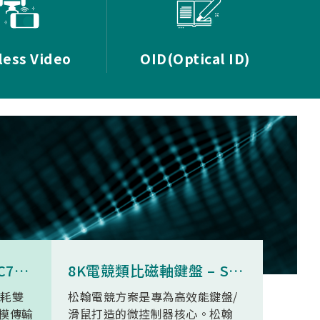
less Video
OID(Optical ID)
8K無線三模滑鼠 - SNC73350
8K電競類比磁軸鍵盤 – SN34F280
功耗雙
松翰電競方案是專為高效能鍵盤/
SN93
模傳輸
滑鼠打造的微控制器核心。松翰
無線高清