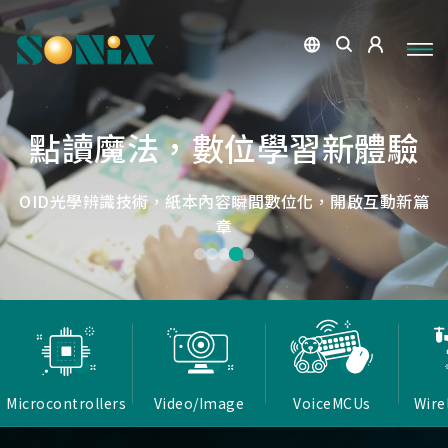
點讀魔法，數位學習新體驗
捕捉每個清晰瞬間
微小核心，巨大力量
低延遲，無線視界
低延遲戰場
OID光學辨識技術，紙本內容瞬間數位化，開啟互動新篇
高畫質ISP技術，支援HDR/3D降噪，提供卓越影像處理
Report Rate 性能之巔，松翰電競，掌控每一秒
松翰MCU：極致效能，智慧應用無所不在
確保流暢穩定的影像傳輸
能力
章
Microcontrollers
Video/Image
VoiceMCUs
Wire