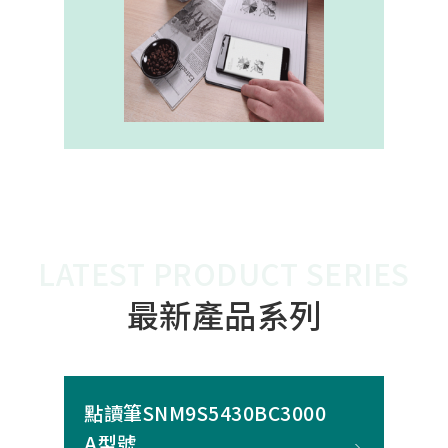
內建的高幀率SoC，能確保書寫筆跡
的連續與準確。 透過4000A模組能有
效縮短客戶開發週期，並確保在小型
裝置中仍維持高精度與穩定度，讓產
品能夠以最自然的方式，將紙本與數
位內容緊密連結。
LATEST PRODUCT SERIES
最新產品系列
點讀筆SNM9S5430BC3000
A型號