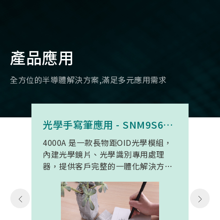
產品應用
全方位的半導體解決方案,滿足多元應用需求
光學手寫筆應用 - SNM9S6100BC4000A
4000A 是一款長物距OID光學模組，
內建光學鏡片、光學識別專用處理
器，提供客戶完整的一體化解決方
案。 此模組專為手寫筆與精細輸入裝
置開發。模組在保持小型化的同時，
延伸了可用物距範圍，使其能在離紙
面更遠的位置仍精確讀取碼點，同時