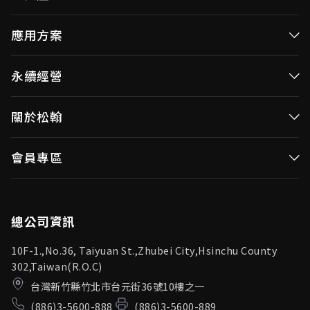
高效率微控制器
應用方案
消費性MCUs
高效能微控制器
永續經營
視訊/影像控制器
消費性MCUs應用
無線視頻傳輸
企業永續發展(ESG)
關於松翰
視訊／影像控制器
OID產品(Optical ID)
公司治理
無線視頻傳輸
公司簡介
會員專區
投資人專區
OID產品應用
新聞中心
利害關係人
登入
松翰頻道
品質保證
總公司資訊
10F-1.,No.36, Taiyuan St.,Zhubei City,Hsinchu County
302,Taiwan(R.O.C)
台灣新竹縣竹北市台元街36號10樓之一
(886)3-5600-888
(886)3-5600-889